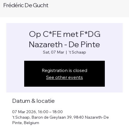
Frédéric De Gucht
Op C*FE met F*DG
Nazareth - De Pinte
Sat, 07 Mar
  |  
't Schaap
Registration is closed
See other events
Datum & locatie
07 Mar 2026, 16:00 – 18:00
't Schaap, Baron de Gieylaan 39, 9840 Nazareth-De
Pinte, Belgium