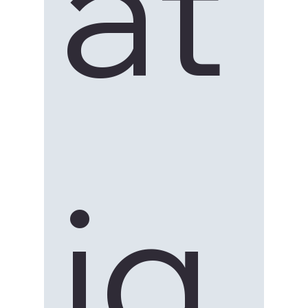
at
ig