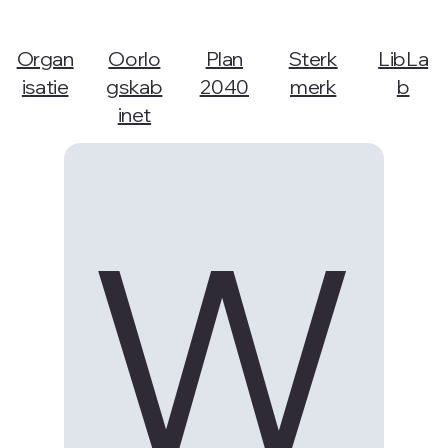
Organ
Oorlo
Plan
Sterk
LibLa
isatie
gskab
2040
merk
b
inet
W