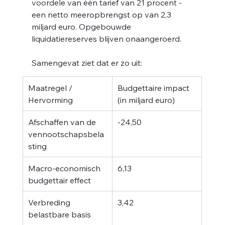
el
voordele van één tarief van 21 procent - 
een netto meeropbrengst op van 2,3
miljard euro. Opgebouwde 
liquidatiereserves blijven onaangeroerd.
Samengevat ziet dat er zo uit:
Maatregel / 
Budgettaire impact
Hervorming 
(in miljard euro)
Afschaffen van de 
-24,50
vennootschapsbela
sting 
Macro-economisch 
6,13
budgettair effect 
Verbreding 
3,42
belastbare basis 