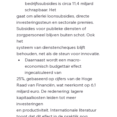
bedrijfssubsidies is circa 11,4 miljard 
schrapbaar. Het
gaat om allerlei loonsubsidies, directe 
e
investeringssteun en sectorale premies.
Subsidies voor publieke diensten of 
zorgpersoneel blijven buiten schot. Ook 
het
systeem van dienstencheques blijft 
behouden, net als de steun voor innovatie.
Daarnaast wordt een macro-
economisch budgettair eﬀect 
ingecalculeerd van
25%, gebaseerd op cijfers van de Hoge 
Raad van Financiën, wat neerkomt op 6,1
miljard euro. De redenering: lagere 
kapitaalkosten leiden tot meer 
investeringen
en productiviteit. Internationale literatuur 
toont dat dit eﬀect in de praktijk nog