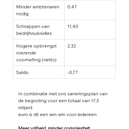
m
Minder ambtenaren 
0,47
nodig 
Schrappen van 
11,40
bedrijfssubsidies 
Hogere opbrengst 
2,32
roerende 
voorheﬃng (netto) 
at
Saldo 
-0,77
In combinatie met ons saneringsplan van 
de begroting voor een totaal van 17,3 
miljard
euro is dit een win-win voor iedereen.
Meer vrijheid, minder complexiteit