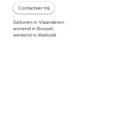
Home
Contacteer mij
Mijn gedacht
Nieuws
Geboren in Vlaanderen,
Ontmoet mij
wonend in Brussel,
Podcast
werkend in Wallonië
Anders.
Contact