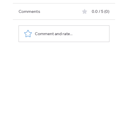
e
Comments
0.0 / 5 (0)
Comment and rate...
Onderzoekscommissie Anderlechtse
Haard: Imane Belguenani dwingt
fundamentele hervorming van de
sociale huisvesting af