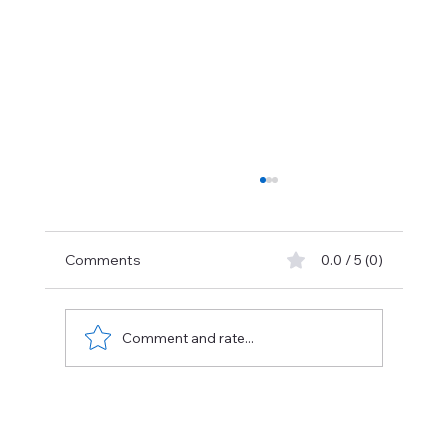
je 
Comments
0.0 / 5 (0)
Comment and rate...
Onderzoekscommissie Anderlechtse
Haard: Imane Belguenani dwingt