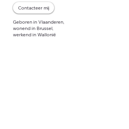
Home
Contacteer mij
Mijn gedacht
Nieuws
Geboren in Vlaanderen,
Ontmoet mij
wonend in Brussel,
Podcast
werkend in Wallonië
Anders.
Contact