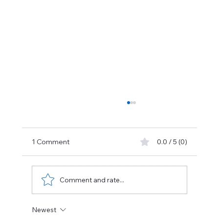
m
at
1 Comment
0.0 / 5 (0)
Comment and rate...
Newest
Onderzoekscommissie Anderlechtse