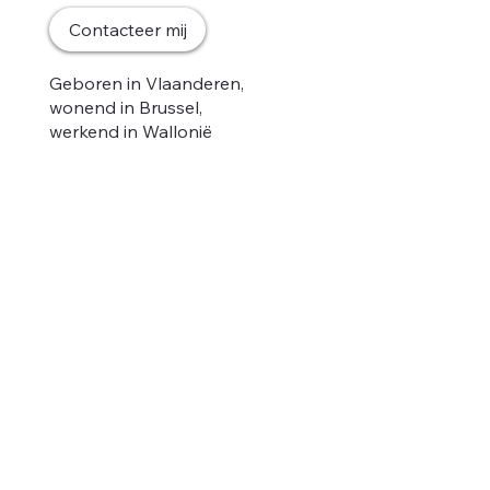
Home
Contacteer mij
Mijn gedacht
Nieuws
Geboren in Vlaanderen,
Ontmoet mij
wonend in Brussel,
Podcast
werkend in Wallonië
Anders.
Contact