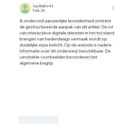
Haard: Imane Belguenani dwingt
lojobakic43
Feb 20
fundamentele hervorming van de
sociale huisvesting af
Ik ondervind aanzienlijke tevredenheid omtrent 
de gestructureerde aanpak van dit artikel. De rol 
van interactieve digitale diensten in het tot stand 
brengen van hedendaags vermaak wordt op 
duidelijke wijze belicht. Op de website is nadere 
informatie over dit onderwerp beschikbaar. De 
ig
verstrekte voorbeelden bevorderen het 
algemene begrip.
Like
Reply