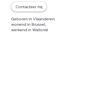
Home
Contacteer mij
Mijn gedacht
Nieuws
Geboren in Vlaanderen,
Ontmoet mij
wonend in Brussel,
Podcast
werkend in Wallonië
Anders.
Contact