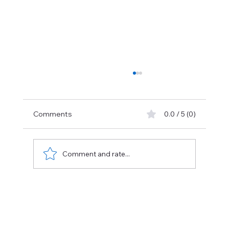
m
Comments
0.0 / 5 (0)
Comment and rate...
Onderzoekscommissie Anderlechtse
Haard: Imane Belguenani dwingt
fundamentele hervorming van de
sociale huisvesting af