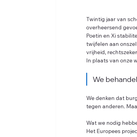
Twintig jaar van sc
overheersend gevoel:
Poetin en Xi stabilit
twijfelen aan onszel
vrijheid, rechtszek
In plaats van onze 
We behandelen
We denken dat burg
tegen anderen. Maar
Wat we nodig hebben
Het Europees projec