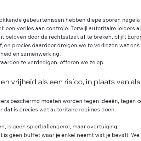
hokkende gebeurtenissen hebben diepe sporen nagelat
 een verlies aan controle. Terwijl autoritaire leiders a
eit beloven door de rechtsstaat af te breken, blijft Eur
f, en precies daardoor dreigen we te verliezen wat ons
erheid en samenwerking.
waarden te verdedigen, offeren we ze op.
 vrijheid als een risico, in plaats van als
ers beschermd moeten worden tegen ideeën, tegen co
 dat is precies wat autoritaire regimes doen.
, is geen spierballengerol, maar overtuiging. 
t is geen buffet waar je enkel neemt wat je bevalt. W