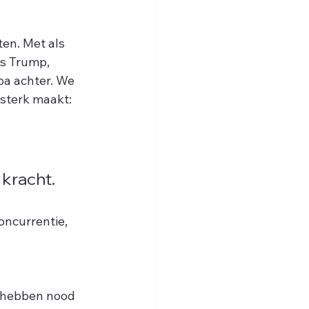
en. Met als 
ls Trump, 
opa achter. We 
 sterk maakt: 
 kracht.
ncurrentie, 
e hebben nood 