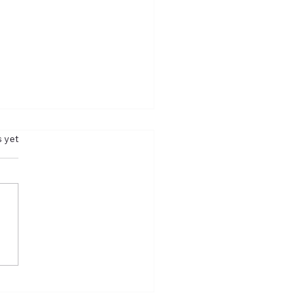
s.
s yet
t de flexi-jobbers, maar
 stilzittende regering
rmijnt onze
aartsstaat"