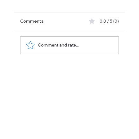
m
Comments
0.0 / 5 (0)
Comment and rate...
S’il y a une majorité de gauche au
Parlement bruxellois, pourquoi ne pas
at
former un gouvernement de gauche ?