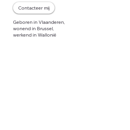
Home
Contacteer mij
Mijn gedacht
Nieuws
Geboren in Vlaanderen,
Ontmoet mij
wonend in Brussel,
Podcast
werkend in Wallonië
Anders.
Contact